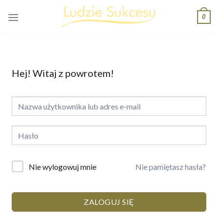
Skip
0
to
content
Hej! Witaj z powrotem!
Nie pamiętasz hasła?
Nie wylogowuj mnie
ZALOGUJ SIĘ