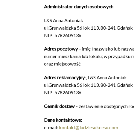
Administrator danych osobowych
:
L&S Anna Antoniak
ul.Grunwaldzka 56 lok 113, 80-241 Gdańsk
NIP: 5782609136
Adres pocztowy
– imię i nazwisko lub nazwa
numer mieszkania lub lokalu; w przypadku m
oraz miejscowość.
Adres reklamacyjny
:, L&S Anna Antoniak
ul.Grunwaldzka 56 lok 113, 80-241 Gdańsk
NIP: 5782609136
Cennik dostaw
– zestawienie dostępnych ro
Dane kontaktowe:
e-mail:
kontakt@ludziesukcesu.com