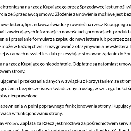
ktroniczną na rzecz Kupującego przez Sprzedawcę jest umożliw
rcia ze Sprzedawcą umowy. Złożenie zamówienia możliwe jest bez
o newslettera, Sprzedawca świadczy również na rzecz Kupującego 
il zawierających informacje o nowościach, promocjach, produkta
enie i przesłanie formularza zapisu do newslettera lub poprzez 
 może w każdej chwili zrezygnować z otrzymywania newslettera, k
ej w ramach newslettera lub przesyłając stosowne żądanie do Sp
ną na rzecz Kupującego nieodpłatnie. Odpłatne są natomiast umo
twem strony.
jącemu i przekazania danych w związku z korzystaniem ze strony
agrożenia bezpieczeństwa świadczonych usług, w szczególności śr
oby nieuprawnione.
zapewnienia w pełni poprawnego funkcjonowania strony. Kupują
rwach w funkcjonowaniu strony.
PayPro SA. Zapłata za Rzecz jest możliwa za pośrednictwem serwi
bezpieczeństwo i realizację płatności odpowiada PayPro SA, PayP