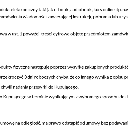
kt elektroniczny taki jak e-book, audiobook, kurs online itp. na
amówienia wiadomości zawierającej instrukcję pobrania lub uzy
owa w ust. 1 powyżej, treści cyfrowe objęte przedmiotem zamówie
dukty fizyczne następuje poprzez wysyłkę zakupionych produkt
przekroczyć 3 dni roboczych chyba, że co innego wynika z opisu p
chwili nadania przesyłki do Kupującego.
do Kupującego w terminie wynikającym z wybranego sposobu dos
umowę na odległość, ma prawo odstąpić od umowy bez podawania 