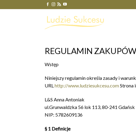
Skip
to
content
REGULAMIN ZAKUPÓW
Wstęp
Niniejszy regulamin określa zasady i warun
URL
http://www.ludziesukcesu.com
Strona 
L&S Anna Antoniak
ul.Grunwaldzka 56 lok 113, 80-241 Gdańsk
NIP: 5782609136
§ 1 Definicje