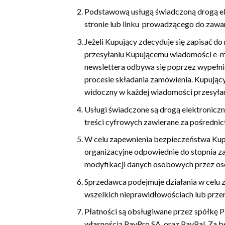
Podstawową usługą świadczoną drogą ele
stronie lub linku prowadzącego do zawa
Jeżeli Kupujący zdecyduje się zapisać d
przesyłaniu Kupującemu wiadomości e-ma
newslettera odbywa się poprzez wypełni
procesie składania zamówienia. Kupujący
widoczny w każdej wiadomości przesyłan
Usługi świadczone są drogą elektronicz
treści cyfrowych zawierane za pośrednic
W celu zapewnienia bezpieczeństwa Kupu
organizacyjne odpowiednie do stopnia z
modyfikacji danych osobowych przez os
Sprzedawca podejmuje działania w celu 
wszelkich nieprawidłowościach lub prze
Płatności są obsługiwane przez spółkę 
własnością PayPro SA, oraz PayPal. Za 