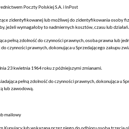
ednictwem Poczty Polskiej S.A. i InPost
ące zidentyfikowanej lub możliwej do zidentyfikowania osoby fizy
by, jeżeli wymagałoby to nadmiernych kosztów, czasu lub działań.
jąca pełną zdolność do czynności prawnych, osoba prawna lub jed
 do czynności prawnych, dokonująca u Sprzedającego zakupu zwią
nia 23 kwietnia 1964 roku z późniejszymi zmianami.
osiadająca pełną zdolność do czynności prawnych, dokonująca u 
czą lub zawodową.
ub mailowy
 Kupujący lub wskazana przez niego do odbioru osoba trzecia ob