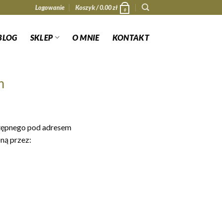
Logowanie
Koszyk /
0.00
zł
0
BLOG
SKLEP
O MNIE
KONTAKT
m
ostępnego pod adresem
ną przez: