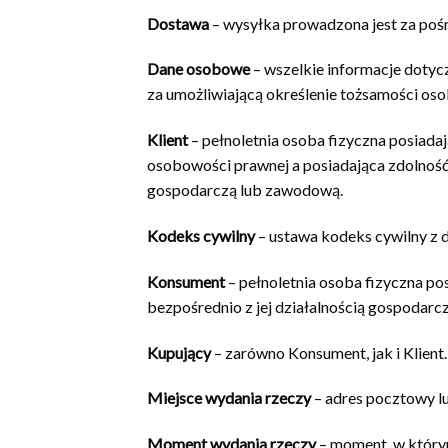
Dostawa
– wysyłka prowadzona jest za pośr
Dane osobowe
– wszelkie informacje dotycz
za umożliwiającą określenie tożsamości oso
Klient
– pełnoletnia osoba fizyczna posiada
osobowości prawnej a posiadająca zdolność
gospodarczą lub zawodową.
Kodeks cywilny
– ustawa kodeks cywilny z d
Konsument
– pełnoletnia osoba fizyczna p
bezpośrednio z jej działalnością gospodar
Kupujący
– zarówno Konsument, jak i Klient.
Miejsce wydania rzeczy
– adres pocztowy l
Moment wydania rzeczy
– moment, w którym