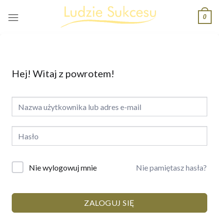
Skip
0
to
content
Hej! Witaj z powrotem!
Nie pamiętasz hasła?
Nie wylogowuj mnie
ZALOGUJ SIĘ