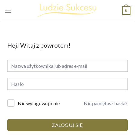
Skip
0
to
content
Hej! Witaj z powrotem!
Nie pamiętasz hasła?
Nie wylogowuj mnie
ZALOGUJ SIĘ