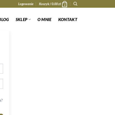
Logowanie
Koszyk /
0.00
zł
0
BLOG
SKLEP
O MNIE
KONTAKT
a?