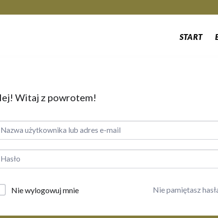
START
ej! Witaj z powrotem!
Nie pamiętasz hasł
Nie wylogowuj mnie