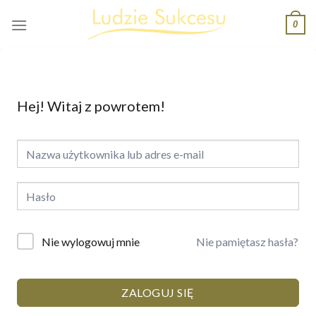
Skip
0
to
content
Hej! Witaj z powrotem!
Nie pamiętasz hasła?
Nie wylogowuj mnie
ZALOGUJ SIĘ