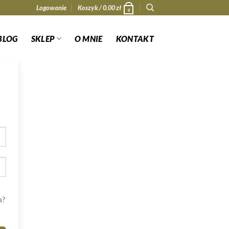
Logowanie
Koszyk /
0.00
zł
0
BLOG
SKLEP
O MNIE
KONTAKT
a?