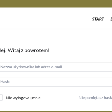
START
ej! Witaj z powrotem!
Nie pamiętasz hasł
Nie wylogowuj mnie