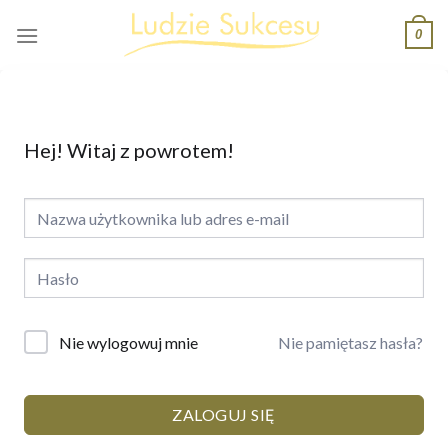
Skip
0
to
content
Hej! Witaj z powrotem!
Nie pamiętasz hasła?
Nie wylogowuj mnie
ZALOGUJ SIĘ