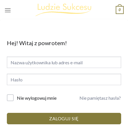
Skip
0
to
content
Hej! Witaj z powrotem!
Nie pamiętasz hasła?
Nie wylogowuj mnie
ZALOGUJ SIĘ