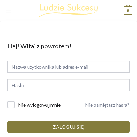
Skip
0
to
content
Hej! Witaj z powrotem!
Nie pamiętasz hasła?
Nie wylogowuj mnie
ZALOGUJ SIĘ