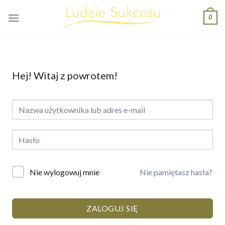
Skip
0
to
content
Hej! Witaj z powrotem!
Nie pamiętasz hasła?
Nie wylogowuj mnie
ZALOGUJ SIĘ