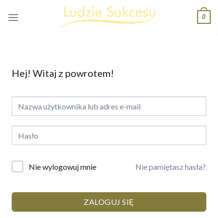
Skip
0
to
content
Hej! Witaj z powrotem!
Nie pamiętasz hasła?
Nie wylogowuj mnie
ZALOGUJ SIĘ