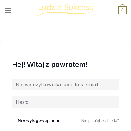
Skip
0
to
content
Hej! Witaj z powrotem!
Nie wylogowuj mnie
Nie pamiętasz hasła?