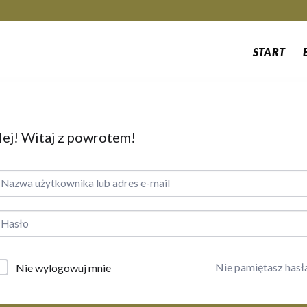
START
ej! Witaj z powrotem!
Nie pamiętasz hasł
Nie wylogowuj mnie