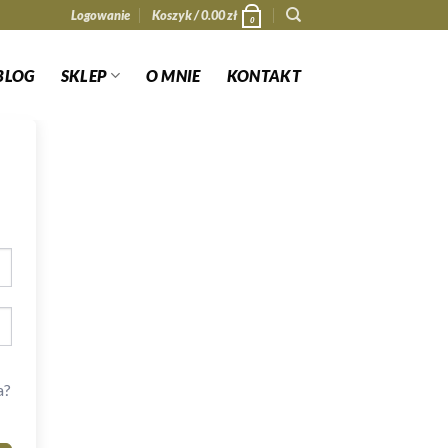
Logowanie
Koszyk /
0.00
zł
0
BLOG
SKLEP
O MNIE
KONTAKT
a?