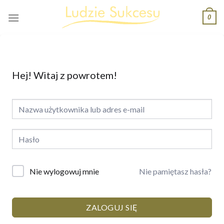
Skip
0
to
content
Hej! Witaj z powrotem!
Nie pamiętasz hasła?
Nie wylogowuj mnie
ZALOGUJ SIĘ