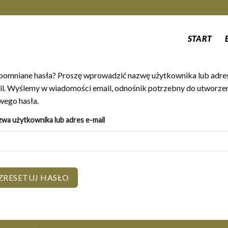
START
pomniane hasła? Proszę wprowadzić nazwę użytkownika lub adres
il. Wyślemy w wiadomości email, odnośnik potrzebny do utworze
wego hasła.
wa użytkownika lub adres e-mail
ZRESETUJ HASŁO