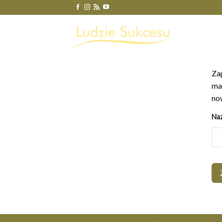
Skip
to
content
Za
ma
no
Naz