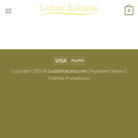
Skip
0
to
content
Copyright 2026 ©
LudzieSukcesu.com
|
Regulamin Sklepu
|
Polityka Prywatności