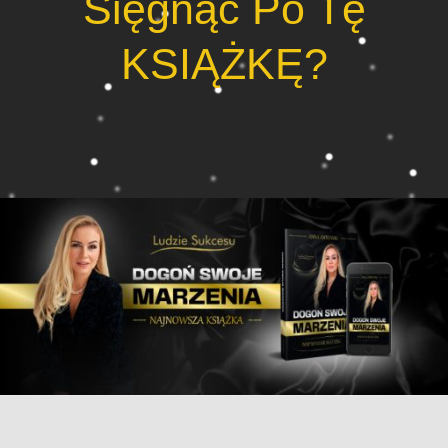
Sięgnąć Po Tę
KSIĄŻKĘ?