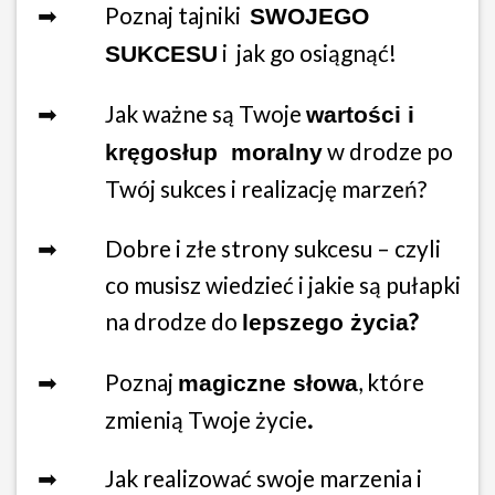
➡
Poznaj tajniki
SWOJEGO
i jak go osiągnąć!
SUKCESU
➡
Jak ważne są Twoje
wartości i
w drodze po
kręgosłup moralny
Twój sukces i realizację marzeń?
➡
Dobre i złe strony sukcesu – czyli
co musisz wiedzieć i jakie są pułapki
na drodze do
?
lepszego życia
➡
Poznaj
, które
magiczne słowa
zmienią Twoje życie
.
➡
Jak realizować swoje marzenia i