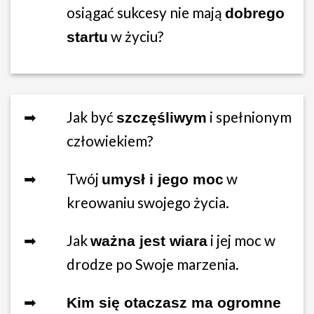
osiągać sukcesy nie mają
dobrego
w życiu?
startu
➡
Jak być
i spełnionym
szczęśliwym
człowiekiem?
➡
Twój
w
umysł i jego moc
kreowaniu swojego życia.
➡
Jak
i jej moc w
ważna jest wiara
drodze po Swoje marzenia.
➡
Kim się otaczasz ma ogromne