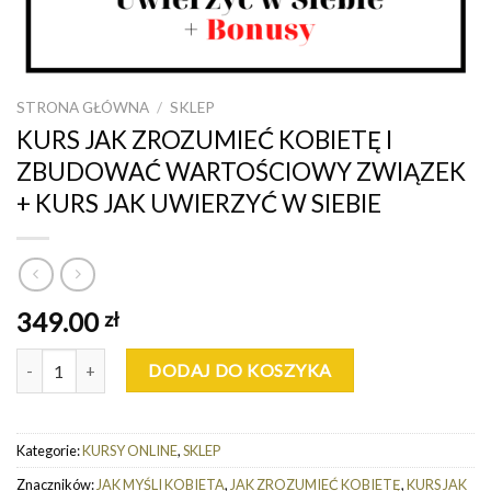
STRONA GŁÓWNA
/
SKLEP
KURS JAK ZROZUMIEĆ KOBIETĘ I
ZBUDOWAĆ WARTOŚCIOWY ZWIĄZEK
+ KURS JAK UWIERZYĆ W SIEBIE
349.00
zł
ilość KURS JAK ZROZUMIEĆ KOBIETĘ I ZBUDOWAĆ WARTOŚCIO
DODAJ DO KOSZYKA
Kategorie:
KURSY ONLINE
,
SKLEP
Znaczników:
JAK MYŚLI KOBIETA
,
JAK ZROZUMIEĆ KOBIETĘ
,
KURS JAK