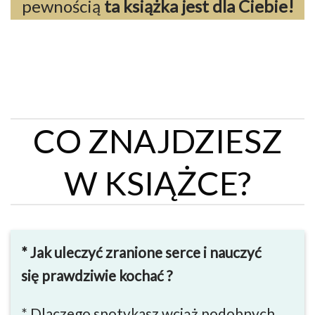
pewnością
ta książka jest dla Ciebie!
CO ZNAJDZIESZ
W KSIĄŻCE?
* Jak uleczyć zranione serce i nauczyć
się
prawdziwie kochać ?
* Dlaczego spotykasz wciąż podobnych