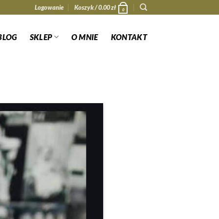
Logowanie
Koszyk /
0.00
zł
0
BLOG
SKLEP
O MNIE
KONTAKT