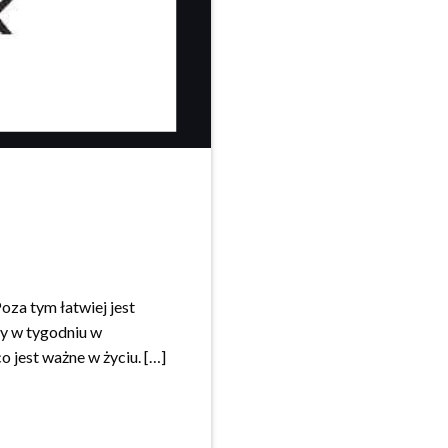
oza tym łatwiej jest
zy w tygodniu w
 jest ważne w życiu. […]