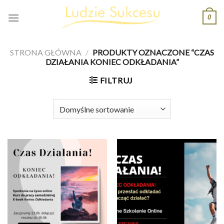
Skip
0
to
content
STRONA GŁÓWNA
/
PRODUKTY OZNACZONE “CZAS
DZIAŁANIA KONIEC ODKŁADANIA”
FILTRUJ