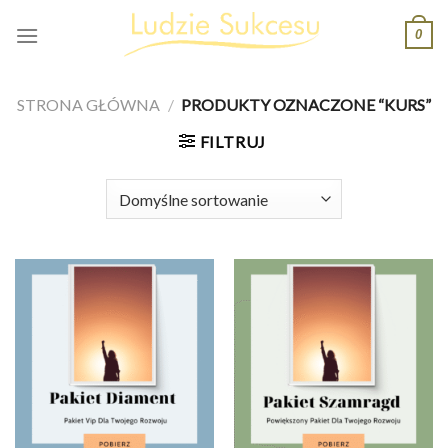
Skip
0
to
content
STRONA GŁÓWNA
/
PRODUKTY OZNACZONE “KURS”
FILTRUJ