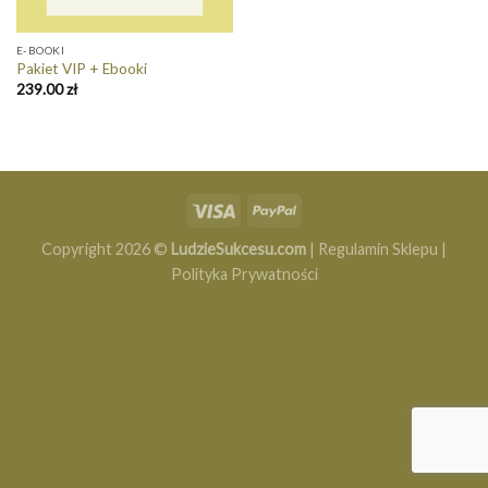
E-BOOKI
Pakiet VIP + Ebooki
239.00
zł
Copyright 2026 ©
LudzieSukcesu.com
|
Regulamin Sklepu
|
Polityka Prywatności