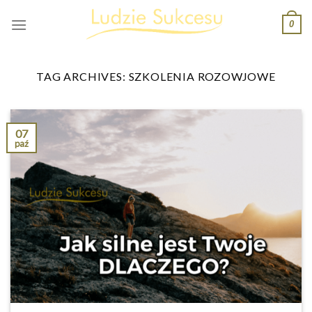
Skip
0
to
content
TAG ARCHIVES:
SZKOLENIA ROZOWJOWE
07
paź