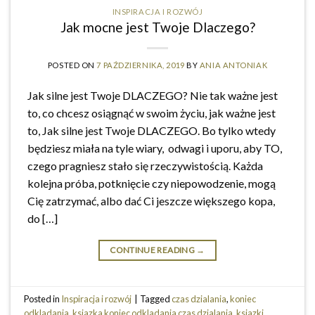
INSPIRACJA I ROZWÓJ
Jak mocne jest Twoje Dlaczego?
POSTED ON
7 PAŹDZIERNIKA, 2019
BY
ANIA ANTONIAK
Jak silne jest Twoje DLACZEGO? Nie tak ważne jest
to, co chcesz osiągnąć w swoim życiu, jak ważne jest
to, Jak silne jest Twoje DLACZEGO. Bo tylko wtedy
będziesz miała na tyle wiary, odwagi i uporu, aby TO,
czego pragniesz stało się rzeczywistością. Każda
kolejna próba, potknięcie czy niepowodzenie, mogą
Cię zatrzymać, albo dać Ci jeszcze większego kopa,
do […]
CONTINUE READING
→
Posted in
Inspiracja i rozwój
|
Tagged
czas dzialania
,
koniec
odkladania
,
ksiazka koniec odkladania czas dzialania
,
ksiazki
,