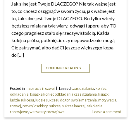
Jak silne jest Twoje DLACZEGO? Nie tak ważne jest
to, co chcesz osiągnąć w swoim życiu, jak ważne jest
to, Jak silne jest Twoje DLACZEGO. Bo tylko wtedy
będziesz miała na tyle wiary, odwagi i uporu, aby TO,
czego pragniesz stało się rzeczywistością. Każda
kolejna próba, potknięcie czy niepowodzenie, mogą
Cię zatrzymać, albo dać Ci jeszcze większego kopa,
do […]
CONTINUE READING
→
Posted in
Inspiracja i rozwój
|
Tagged
czas dzialania
,
koniec
odkladania
,
ksiazka koniec odkladania czas dzialania
,
ksiazki
,
ludzie sukcesu
,
ludzie sukcesu dogon swoje marzenia
,
motywacja
,
rozwoj
,
rozwoj osobisty
,
sukces
,
sukces inaczej
,
szkolenia
rozowjowe
,
warsztaty rozowjowe
Leave a comment