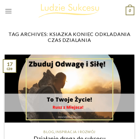
Skip
0
to
content
TAG ARCHIVES:
KSIAZKA KONIEC ODKLADANIA
CZAS DZIALANIA
17
cze
BLOG
,
INSPIRACJA I ROZWÓJ
Działanie drogą do sukcesu