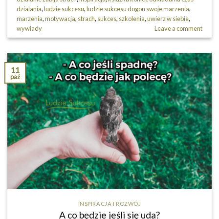
dzialania
,
ludzie sukcesu
,
ludzie sukcesu dogon swoje marzenia
,
marzenia
,
motywacja
,
strach
,
sukces
,
szkolenia
,
uwierz w siebie
,
wywiady
Leave a comment
11
paź
INSPIRACJA I ROZWÓJ
A co będzie jeśli się uda?