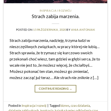
INSPIRACJA I ROZWÓJ
Strach zabija marzenia.
POSTED ON
15 PAŹDZIERNIKA, 2020
BY
ANIA ANTONIAK
Strach zabija marzenia, nadzieję, trzyma ludzi w
nieszczęśliwych związkach, w pracy której nie lubią…
Strach sprawia, że trzymasz się kurczowo swoich
przekonań choć wiesz, tam gdzieś w głębi serca, że to
wcale nie jest to, że możesz więcej, że chciałbyś…
Możesz pokonać ten stan, możesz go zmieniać,
możesz zacząć już teraz… Ale strach nie zniknie z […]
CONTINUE READING
→
Posted in
Inspiracja i rozwój
|
Tagged
biznes
,
czas dzialania
,
dzialanie zabija strach
,
inspiracja
,
ksiazka koniec odkladania czas