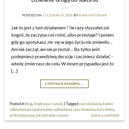
POSTED ON
17 CZERWCA, 2021
BY
ANIA ANTONIAK
Jak to jest z tym działaniem ? Ile razy słyszałeś od
kogoś, że zaczyna coś robić, albo przestaje? I potem
gdy go spotykasz, nic się w jego życiu nie zmieniło…
Ani nie zaczął, ani nie przestał… Bo tylko jeśli
podejmiesz prawdziwą decyzję i zaczniesz działać –
wtedy zmierzasz do celu. W innym przypadku jest to
[…]
CONTINUE READING
→
Posted in
Blog
,
Inspiracja i rozwój
|
Tagged
czas dzialania
,
koniec
odkladania
,
ksiazka koniec odkladania czas dzialania
,
kurs online
,
prokrastynacja
,
zarzadzanie czasem
Leave a comment