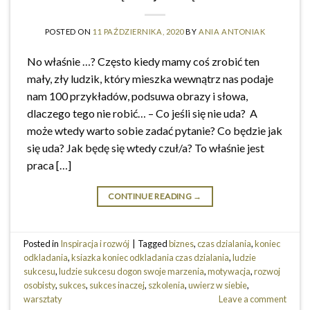
POSTED ON
11 PAŹDZIERNIKA, 2020
BY
ANIA ANTONIAK
No właśnie …? Często kiedy mamy coś zrobić ten
mały, zły ludzik, który mieszka wewnątrz nas podaje
nam 100 przykładów, podsuwa obrazy i słowa,
dlaczego tego nie robić… – Co jeśli się nie uda? A
może wtedy warto sobie zadać pytanie? Co będzie jak
się uda? Jak będę się wtedy czuł/a? To właśnie jest
praca […]
CONTINUE READING
→
Posted in
Inspiracja i rozwój
|
Tagged
biznes
,
czas dzialania
,
koniec
odkladania
,
ksiazka koniec odkladania czas dzialania
,
ludzie
sukcesu
,
ludzie sukcesu dogon swoje marzenia
,
motywacja
,
rozwoj
osobisty
,
sukces
,
sukces inaczej
,
szkolenia
,
uwierz w siebie
,
warsztaty
Leave a comment