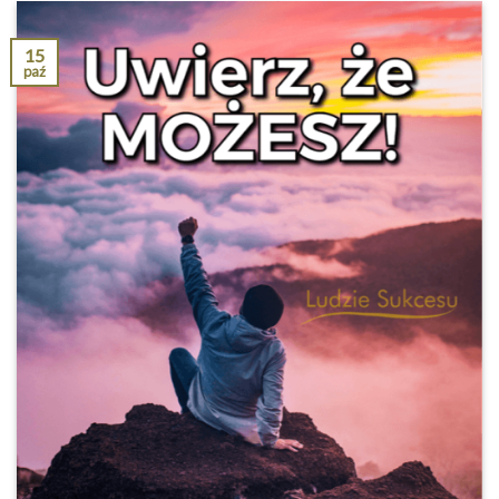
15
paź