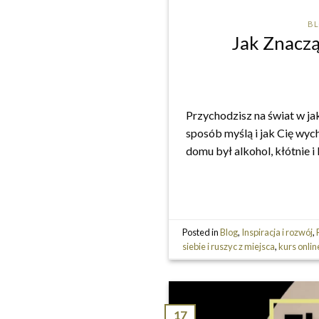
B
Jak Znaczą
Przychodzisz na świat w jak
sposób myślą i jak Cię wyc
domu był alkohol, kłótnie i
Posted in
Blog
,
Inspiracja i rozwój
,
siebie i ruszyc z miejsca
,
kurs onlin
17