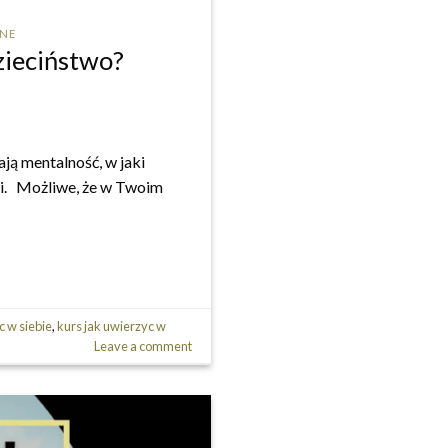
INE
zieciństwo?
ają mentalność, w jaki
ni. Możliwe, że w Twoim
c w siebie
,
kurs jak uwierzyc w
Leave a comment