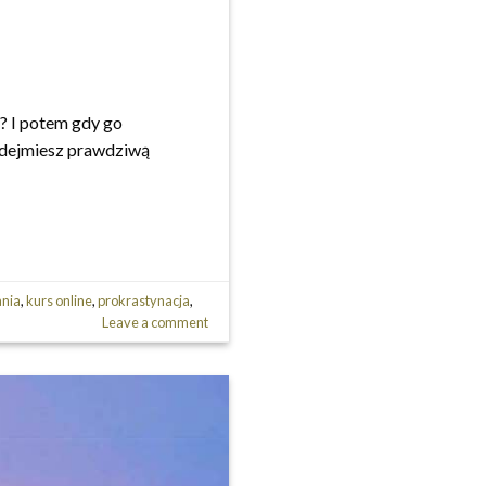
e? I potem gdy go
 podejmiesz prawdziwą
ania
,
kurs online
,
prokrastynacja
,
Leave a comment