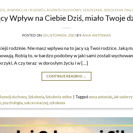
LOG
,
INSPIRACJA I ROZWÓJ
,
ROZWÓJ DUCHOWY
,
SZKOLENIA
,
SZKOLENIA ONL
cy Wpływ na Ciebie Dziś, miało Twoje d
POSTED ON
20 LISTOPADA, 2022
BY
ANIA ANTONIAK
iejś rodzinie. Nie masz wpływu na to jacy są Twoi rodzice. Jaką m
howują. Robią to, w bardzo podobny w jaki sami zostali wychowa
 krzyki. A czy teraz w dorosłym życiu i w […]
CONTINUE READING
→
Rozwój duchowy
,
Szkolenia
,
Szkolenia online
|
Tagged
anna antoniak
,
jak uwierzy
e
,
psychologia
,
sukces inaczej
,
szkolenia