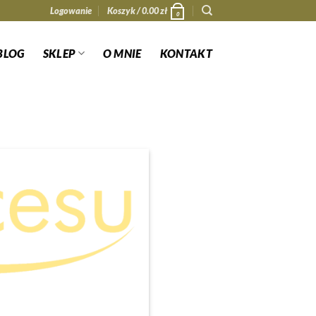
Logowanie
Koszyk /
0.00
zł
0
BLOG
SKLEP
O MNIE
KONTAKT