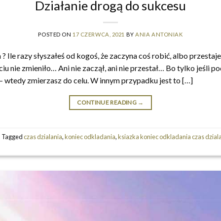
Działanie drogą do sukcesu
POSTED ON
17 CZERWCA, 2021
BY
ANIA ANTONIAK
 ? Ile razy słyszałeś od kogoś, że zaczyna coś robić, albo przestaj
yciu nie zmieniło… Ani nie zaczął, ani nie przestał… Bo tylko jeśli
 – wtedy zmierzasz do celu. W innym przypadku jest to […]
CONTINUE READING
→
|
Tagged
czas dzialania
,
koniec odkladania
,
ksiazka koniec odkladania czas dzial