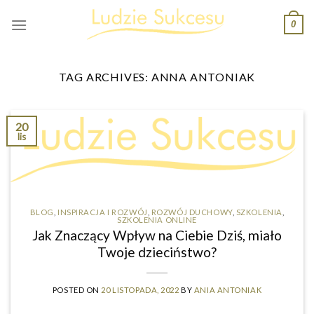
Skip
0
to
content
TAG ARCHIVES:
ANNA ANTONIAK
20
lis
BLOG
,
INSPIRACJA I ROZWÓJ
,
ROZWÓJ DUCHOWY
,
SZKOLENIA
,
SZKOLENIA ONLINE
Jak Znaczący Wpływ na Ciebie Dziś, miało
Twoje dzieciństwo?
POSTED ON
20 LISTOPADA, 2022
BY
ANIA ANTONIAK