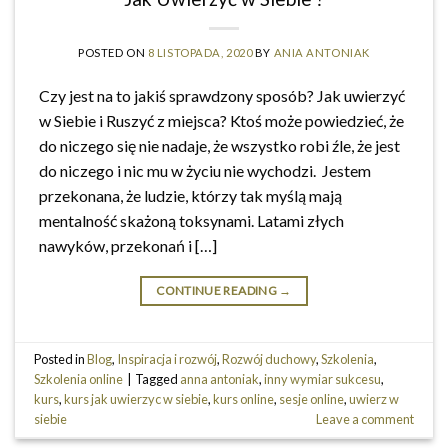
POSTED ON
8 LISTOPADA, 2020
BY
ANIA ANTONIAK
Czy jest na to jakiś sprawdzony sposób? Jak uwierzyć
w Siebie i Ruszyć z miejsca? Ktoś może powiedzieć, że
do niczego się nie nadaje, że wszystko robi źle, że jest
do niczego i nic mu w życiu nie wychodzi. Jestem
przekonana, że ludzie, którzy tak myślą mają
mentalność skażoną toksynami. Latami złych
nawyków, przekonań i […]
CONTINUE READING
→
Posted in
Blog
,
Inspiracja i rozwój
,
Rozwój duchowy
,
Szkolenia
,
Szkolenia online
|
Tagged
anna antoniak
,
inny wymiar sukcesu
,
kurs
,
kurs jak uwierzyc w siebie
,
kurs online
,
sesje online
,
uwierz w
siebie
Leave a comment