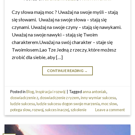
Czy słowa mają moc ? Uważaj na swoje myśli – stają
się słowami. Uważaj na swoje słowa – stają się
czynami. Uważaj na swoje czyny – stają się nawykami.
Uważaj na swoje nawyki – stają się Twoim
charakterem.Uważaj na swój charakter – staje się
Twoimlosem.Lao Tze Jedną z rzeczy, które możesz
zrobić dla siebie, aby […]
CONTINUE READING
→
Posted in
Blog
,
Inspiracja i rozwój
|
Tagged
anna antoniak
,
doswiadczenie z
,
doswiadczenie z ryzem
,
inny wymiar sukcesu
,
ludzie sukcesu
,
ludzie sukcesu dogon swoje marzenia
,
moc slow
,
potega slow
,
rozwoj
,
sukces inaczej
,
szkolenie
Leave a comment