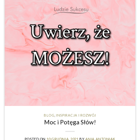
BLOG
,
INSPIRACJA I ROZWÓJ
Moc i Potęga Słów!
POSTED ON
10 GRUDNIA, 2021
BY
ANIA ANTONIAK